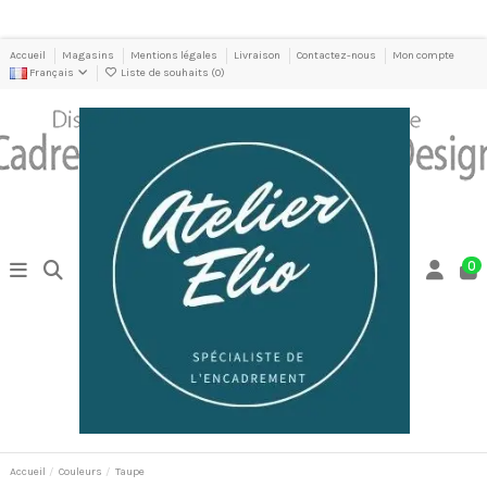
Accueil
Magasins
Mentions légales
Livraison
Contactez-nous
Mon compte
Français
Liste de souhaits (
0
)
0
Accueil
Couleurs
Taupe