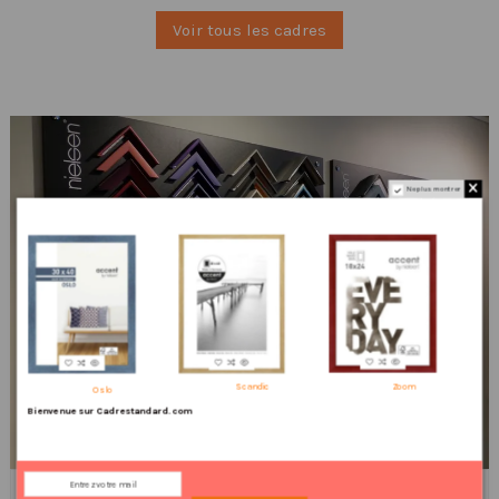
Voir tous les cadres
Ne plus montrer
Profitez de nos promotions !!!
Scandic
Zoom
Oslo
Bienvenue sur Cadrestandard.com