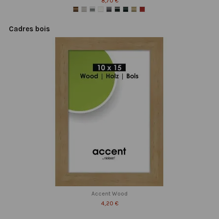
8,70 €
Cadres bois
Accent Wood
4,20 €