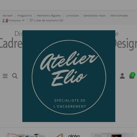
Accueil
Magasins
Mentions légales
Livraison
Contactez-nous
Mon compte
Français
Liste de souhaits (
0
)
0