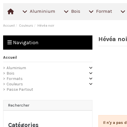
Aluminium
Bois
Format
Accueil
Couleurs
Hévéa noir
Hévéa noi
Navigation
Accueil
Aluminium
Bois
Formats
Couleurs
Passe Partout
Rechercher
Il n'y a pas 
Catégories