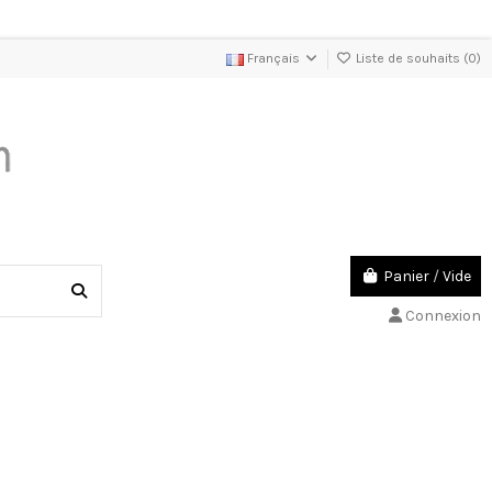
Français
Liste de souhaits (
0
)
Panier
/
Vide
Connexion