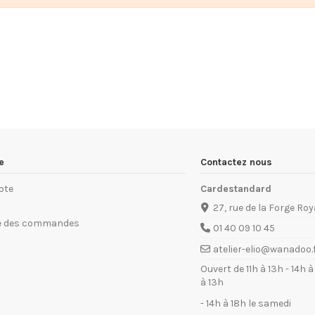
e
Contactez nous
pte
Cardestandard
27, rue de la Forge Roy
ue des commandes
01 40 09 10 45
atelier-elio@wanadoo.
Ouvert de 11h à 13h - 14h 
à 13h
- 14h à 18h le samedi