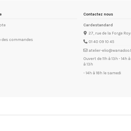
e
Contactez nous
pte
Cardestandard
27, rue de la Forge Roy
ue des commandes
01 40 09 10 45
atelier-elio@wanadoo.
Ouvert de 11h à 13h - 14h 
à 13h
- 14h à 18h le samedi