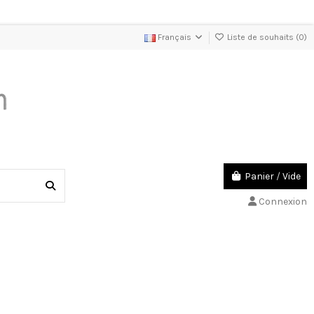
Français
Liste de souhaits (
0
)
Panier
/
Vide
Connexion