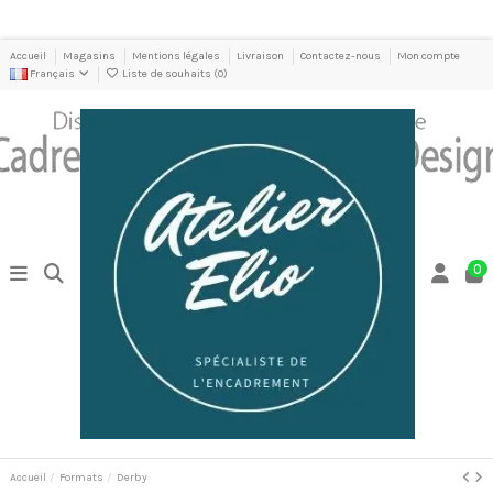
Accueil
Magasins
Mentions légales
Livraison
Contactez-nous
Mon compte
Français
Liste de souhaits (
0
)
0
Accueil
Formats
Derby